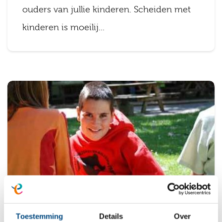
ouders van jullie kinderen. Scheiden met
kinderen is moeilij...
Hulp bij gedragsproblemen kind
Toestemming
Details
Over
Als ouder kun je je flink zorgen maken