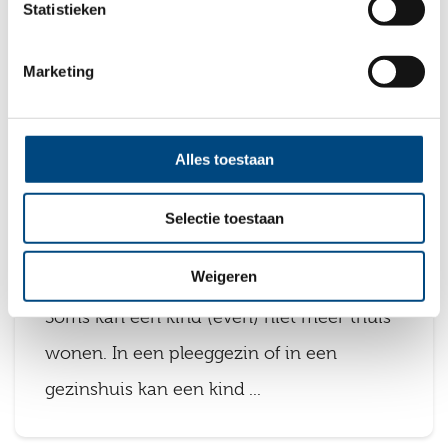
Statistieken
Marketing
Alles toestaan
Selectie toestaan
Pleegzorg en gezinshuis
Weigeren
Soms kan een kind (even) niet meer thuis
wonen. In een pleeggezin of in een
gezinshuis kan een kind ...