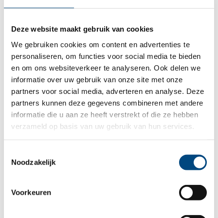
over het gedrag van je kind. Elk kind en
Deze website maakt gebruik van cookies
jongere is wel eens ...
We gebruiken cookies om content en advertenties te
personaliseren, om functies voor social media te bieden
en om ons websiteverkeer te analyseren. Ook delen we
informatie over uw gebruik van onze site met onze
partners voor social media, adverteren en analyse. Deze
partners kunnen deze gegevens combineren met andere
informatie die u aan ze heeft verstrekt of die ze hebben
verzameld op basis van uw gebruik van hun services.
Toestemmingsselectie
Noodzakelijk
Voorkeuren
(Speciaal) onderwijs en zorg