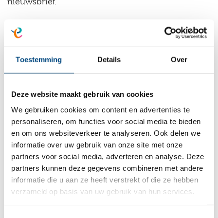
nieuwsbrief.
Inlog
Pleegouders kunnen inloggen op een afgesloten
Toestemming
Details
Over
deel van de website om zo gegevens te kunnen
inzien. Deze login gegevens worden verstrekt
Deze website maakt gebruik van cookies
door Entrea Lindenhout en zijn met de grootst
We gebruiken cookies om content en advertenties te
mogelijke zorgvuldigheid beveiligd.
personaliseren, om functies voor social media te bieden
en om ons websiteverkeer te analyseren. Ook delen we
Bewaartermijn
informatie over uw gebruik van onze site met onze
partners voor social media, adverteren en analyse. Deze
Entrea Lindenhout bewaart gegevens niet langer
partners kunnen deze gegevens combineren met andere
dan voor de verwerking van de doeleinden
informatie die u aan ze heeft verstrekt of die ze hebben
verzameld op basis van uw gebruik van hun services.
waarvoor zij zijn verzameld en verwerkt nodig is,
tenzij het onderdeel is van een overeenkomst
Toestemmingsselectie