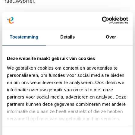
nieuwsbrief.
Inlog
Pleegouders kunnen inloggen op een afgesloten
Toestemming
Details
Over
deel van de website om zo gegevens te kunnen
inzien. Deze login gegevens worden verstrekt
Deze website maakt gebruik van cookies
door Entrea Lindenhout en zijn met de grootst
We gebruiken cookies om content en advertenties te
mogelijke zorgvuldigheid beveiligd.
personaliseren, om functies voor social media te bieden
en om ons websiteverkeer te analyseren. Ook delen we
Bewaartermijn
informatie over uw gebruik van onze site met onze
partners voor social media, adverteren en analyse. Deze
Entrea Lindenhout bewaart gegevens niet langer
partners kunnen deze gegevens combineren met andere
dan voor de verwerking van de doeleinden
informatie die u aan ze heeft verstrekt of die ze hebben
verzameld op basis van uw gebruik van hun services.
waarvoor zij zijn verzameld en verwerkt nodig is,
tenzij het onderdeel is van een overeenkomst
Toestemmingsselectie