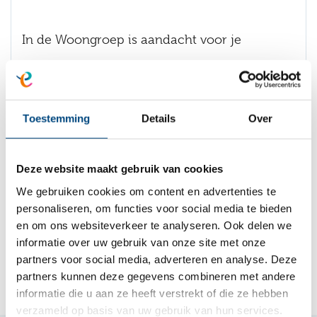
In de Woongroep is aandacht voor je
individuele ontwikkeling, en je gezondheid. Je
leert hier vaardigheden op gebieden als
zelfverzorging, het leven van alledag, omgaan
Toestemming
Details
Over
met anderen, school en/of werk en vrije tijd.
Deze website maakt gebruik van cookies
We gebruiken cookies om content en advertenties te
personaliseren, om functies voor social media te bieden
Folder Woongroep
en om ons websiteverkeer te analyseren. Ook delen we
informatie over uw gebruik van onze site met onze
partners voor social media, adverteren en analyse. Deze
partners kunnen deze gegevens combineren met andere
informatie die u aan ze heeft verstrekt of die ze hebben
verzameld op basis van uw gebruik van hun services.