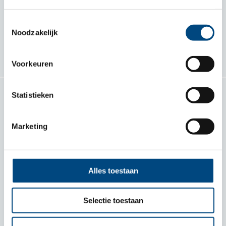
Samen voor kind en gezin
Toestemmingsselectie
Noodzakelijk
Volg ons
Voorkeuren
Statistieken
Contact
Marketing
Entrea Lindenhout
Heijenoordseweg 1
6813 GG Arnhem
Alles toestaan
Plan je route
Selectie toestaan
088 356 20 00