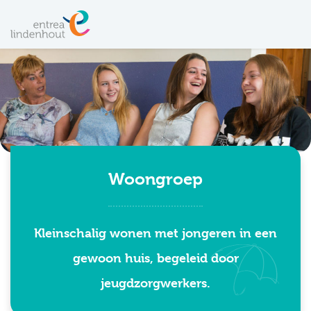
Woongroep
Kleinschalig wonen met jongeren in een
gewoon huis, begeleid door
jeugdzorgwerkers.