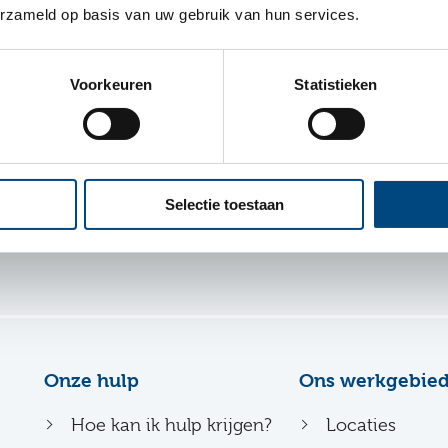
erzameld op basis van uw gebruik van hun services.
l is ontwikkeld door entrea lindenhout in samenwerk
site?
Mail ons dan
.
Voorkeuren
Statistieken
Selectie toestaan
Onze hulp
Ons werkgebie
Hoe kan ik hulp krijgen?
Locaties