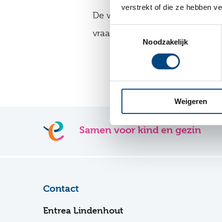
verstrekt of die ze hebben v
De website entrealindenhout.n
Toestemmingsselectie
vraag of opmerking over deze 
Noodzakelijk
Weigeren
Samen voor kind en gezin
Contact
Entrea Lindenhout