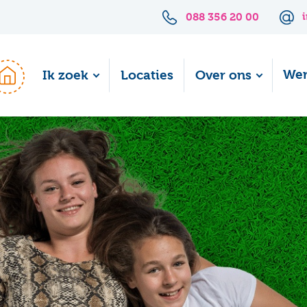
088 356 20 00
Wer
Ik zoek
Locaties
Over ons