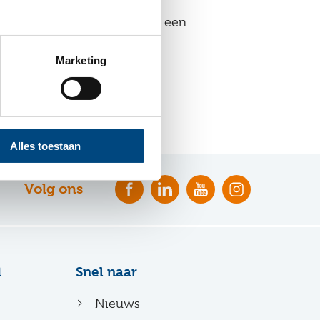
ing met
A&M impact
. Heb je een
Marketing
Alles toestaan
Volg ons
d
Snel naar
Nieuws