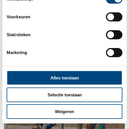
Training
Voorkeuren
Om beter om te gaan met bepaalde
situaties of gebeurtenissen kunnen
Statistieken
kinderen en ouders trainingen vo...
Marketing
Alles toestaan
Selectie toestaan
Weigeren