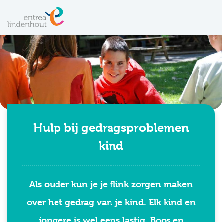
Hulp bij gedragsproblemen
kind
Als ouder kun je je flink zorgen maken
over het gedrag van je kind. Elk kind en
jongere is wel eens lastig. Boos en