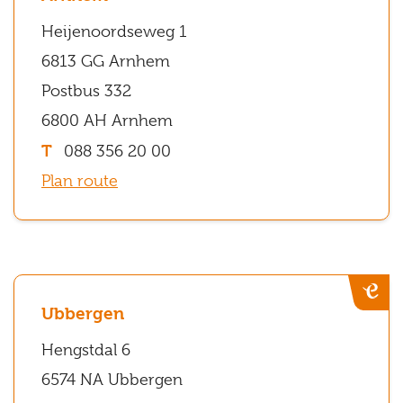
Heijenoordseweg
Heijenoordseweg 1
1
6813 GG Arnhem
6813
Postbus 332
GG
6800 AH Arnhem
Arnhem
088 356 20 00
Ubbergen
Plan route
Hengstdal
6
6574
NA
Ubbergen
Ubbergen
Hengstdal 6
Nijmegen
6574 NA Ubbergen
Tapirstraat