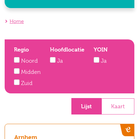
Home
Regio
Hoofdlocatie
YOIN
Noord
Ja
Ja
Midden
Zuid
Lijst
Kaart
Arnhem
Arnhem