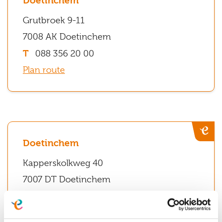
Doetinchem
Ede
Grutbroek 9-11
Stationsweg
7008 AK Doetinchem
65
088 356 20 00
6711
Plan route
PL
Ede
Groenlo
Tramstraat
Doetinchem
8
Kapperskolkweg 40
7141
7007 DT Doetinchem
EG
088 356 20 00
Groenlo
Plan route