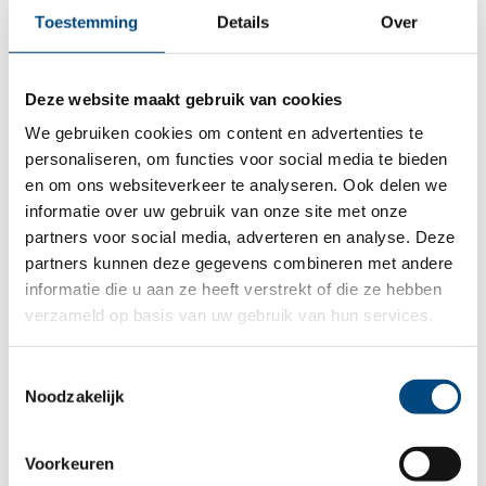
Tiel
Toestemming
Details
Over
Hertog
Reinaldlaan
Deze website maakt gebruik van cookies
80
We gebruiken cookies om content en advertenties te
Ede
personaliseren, om functies voor social media te bieden
4001
Stationsweg 65
en om ons websiteverkeer te analyseren. Ook delen we
RC
informatie over uw gebruik van onze site met onze
6711 PL Ede
partners voor social media, adverteren en analyse. Deze
Tiel
088 356 20 00
partners kunnen deze gegevens combineren met andere
Zutphen
informatie die u aan ze heeft verstrekt of die ze hebben
Plan route
verzameld op basis van uw gebruik van hun services.
Piet
Heinstraat
Toestemmingsselectie
Noodzakelijk
1
7204
Groenlo
Voorkeuren
JN