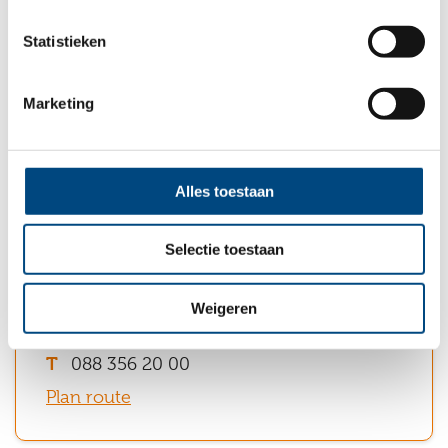
Tramstraat 8
Zutphen
7141 EG Groenlo
Statistieken
Dagbehandeling
088 356 20 00
De
Marketing
Plan route
Vlieger
Keucheniusstraat
Alles toestaan
26
7204
Selectie toestaan
Tiel
JK
Hertog Reinaldlaan 80
Weigeren
Zutphen
4001 RC Tiel
YOIN
088 356 20 00
Heijenoordseweg
Plan route
1