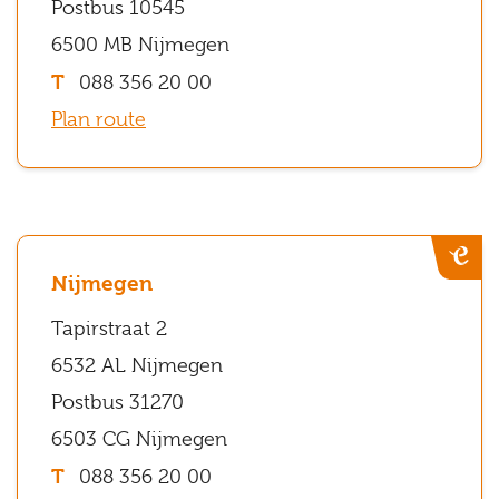
Postbus 10545
2
6500 MB Nijmegen
6532
088 356 20 00
AL
Plan route
Nijmegen
Apeldoorn
Tussen
de
Nijmegen
Eiken
Tapirstraat 2
109
6532 AL Nijmegen
7325
Postbus 31270
HH
6503 CG Nijmegen
Apeldoorn
088 356 20 00