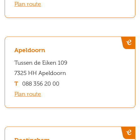
Doetinchem
Plan route
Grutbroek
9-
11
7008
Apeldoorn
AK
Tussen de Eiken 109
Doetinchem
7325 HH Apeldoorn
Doetinchem
088 356 20 00
Kapperskolkweg
Plan route
40
7007
DT
Doetinchem