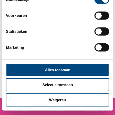
Voorkeuren
Nieuws
Statistieken
In deze video gaan stagiaire Fransien en haar
Marketing
stagebegeleider Mark met elkaar in gesprek over
hun ervaringen bij Entrea Lindenhout. Fransien
vertelt hoe zij haar stage begon, wat ze in het
Alles toestaan
begin spannend vond en hoe ze werd ontvangen
Selectie toestaan
binnen het team. Ook deelt ze hoe ze stap voor
stap kon groeien in haar rol als jonge
Weigeren
professional.
Contact
Menu
Zoeken