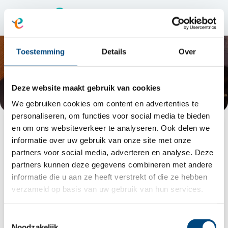
Toestemming
Details
Over
Deze website maakt gebruik van cookies
We gebruiken cookies om content en advertenties te
personaliseren, om functies voor social media te bieden
en om ons websiteverkeer te analyseren. Ook delen we
Hoe is het om stage te lopen
informatie over uw gebruik van onze site met onze
bij Entrea Lindenhout?
partners voor social media, adverteren en analyse. Deze
partners kunnen deze gegevens combineren met andere
informatie die u aan ze heeft verstrekt of die ze hebben
Stagiaire ambulant begeleider Fransien
verzameld op basis van uw gebruik van hun services.
gaat in gesprek met stagecoördinator
Toestemmingsselectie
Mark.
Noodzakelijk