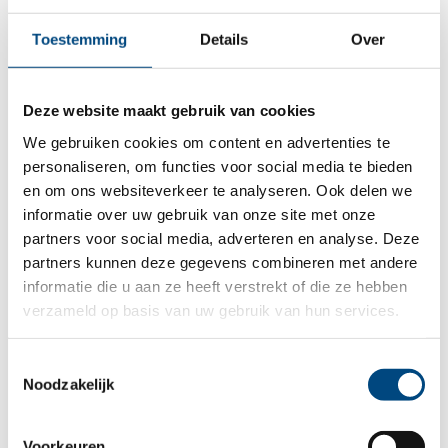
Toestemming
Details
Over
Deze website maakt gebruik van cookies
We gebruiken cookies om content en advertenties te
personaliseren, om functies voor social media te bieden
en om ons websiteverkeer te analyseren. Ook delen we
informatie over uw gebruik van onze site met onze
partners voor social media, adverteren en analyse. Deze
17 oktober 2022
partners kunnen deze gegevens combineren met andere
informatie die u aan ze heeft verstrekt of die ze hebben
Kippenvel bij de voordracht van
verzameld op basis van uw gebruik van hun services.
Brian, Amy en Anne
Toestemmingsselectie
Mini-symposium bakent afscheid van
Noodzakelijk
bestuurder
Voorkeuren