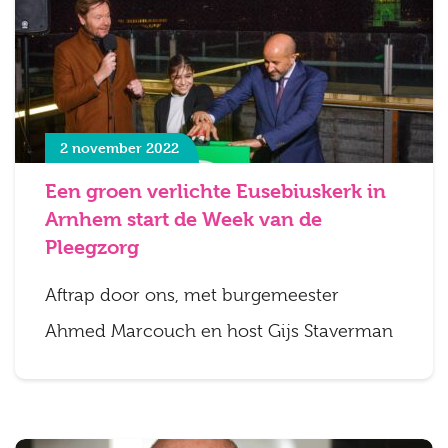
2 november 2022
Een groen verlichte Eusebiuskerk in
Arnhem start de Week van de
Pleegzorg
Aftrap door ons, met burgemeester
Ahmed Marcouch en host Gijs Staverman