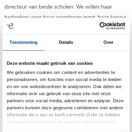
directeur van beide scholen. We willen haar
bedanken voor haar jarenlange inzet, haar kennis
en kunde.
Toestemming
Details
Over
Voor de kinderen van de school verandert er in
de dagelijkse praktijk bijna niets: de school, de
Deze website maakt gebruik van cookies
leerkrachten en de lessen blijven hetzelfde. De
We gebruiken cookies om content en advertenties te
fusie gaat vooral over de organisatie en
personaliseren, om functies voor social media te bieden
samenwerking achter de schermen. Ook blijven
en om ons websiteverkeer te analyseren. Ook delen we
informatie over uw gebruik van onze site met onze
we samenwerken tussen onderwijs en jeugdzorg,
partners voor social media, adverteren en analyse. Deze
zoals met de combigroepen.
partners kunnen deze gegevens combineren met andere
informatie die u aan ze heeft verstrekt of die ze hebben
verzameld op basis van uw gebruik van hun services.