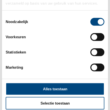
verzameld op basis van uw gebruik van hun services.
trailer hier:
Toestemmingsselectie
Noodzakelijk
Voorkeuren
Statistieken
Marketing
Alles toestaan
Meer nieuws
Selectie toestaan