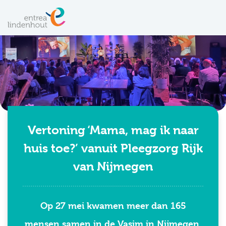
Vertoning ‘Mama, mag ik naar
huis toe?’ vanuit Pleegzorg Rijk
van Nijmegen
Op 27 mei kwamen meer dan 165
mensen samen in de Vasim in Nijmegen.