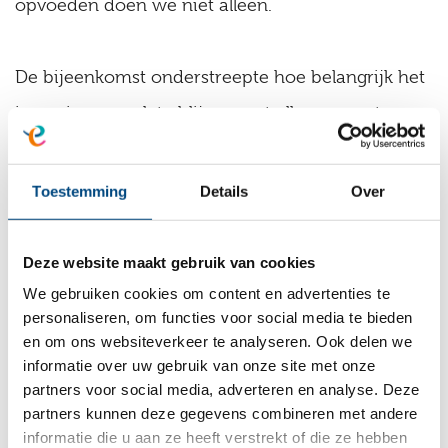
opvoeden doen we niet alleen.
De bijeenkomst onderstreepte hoe belangrijk het
is om in gesprek te blijven met elkaar – met open
hart en oog voor ieders verhaal. Alleen samen
kunnen we écht het verschil maken.
Toestemming
Details
Over
Over de documentaire
Deze website maakt gebruik van cookies
Mama, Mag Ik Naar Huis Toe? is een
We gebruiken cookies om content en advertenties te
personaliseren, om functies voor social media te bieden
indrukwekkende documentaire die onderdeel is
en om ons websiteverkeer te analyseren. Ook delen we
van een landelijke impactcampagne van
informatie over uw gebruik van onze site met onze
partners voor social media, adverteren en analyse. Deze
FilmMoment in samenwerking met stichting
partners kunnen deze gegevens combineren met andere
Social Film en initiatiefnemer Gé Haans. Kijk de
informatie die u aan ze heeft verstrekt of die ze hebben