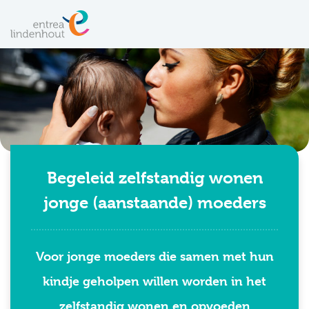
Begeleid zelfstandig wonen
jonge (aanstaande) moeders
Voor jonge moeders die samen met hun
kindje geholpen willen worden in het
zelfstandig wonen en opvoeden