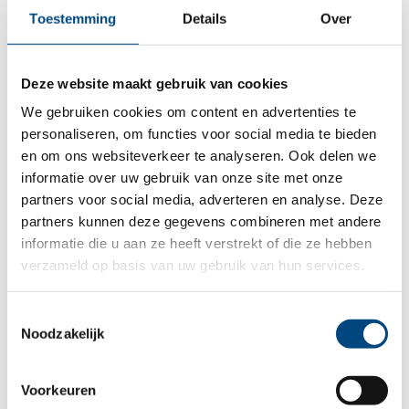
Toestemming
Details
Over
Deze website maakt gebruik van cookies
Folder Begeleid wonen jonge
(aanstaande) moeders
We gebruiken cookies om content en advertenties te
personaliseren, om functies voor social media te bieden
en om ons websiteverkeer te analyseren. Ook delen we
informatie over uw gebruik van onze site met onze
partners voor social media, adverteren en analyse. Deze
Wil je meer informatie of heb je
partners kunnen deze gegevens combineren met andere
een vraag?
informatie die u aan ze heeft verstrekt of die ze hebben
verzameld op basis van uw gebruik van hun services.
Leave this field blank
Toestemmingsselectie
Noodzakelijk
Freeform Check
Voorkeuren