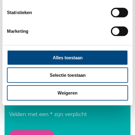
Naam
*
Statistieken
E-mail
*
Marketing
Woonplaats
Alles toestaan
Selectie toestaan
Mijn vraag
*
Weigeren
Velden met een * zijn verplicht