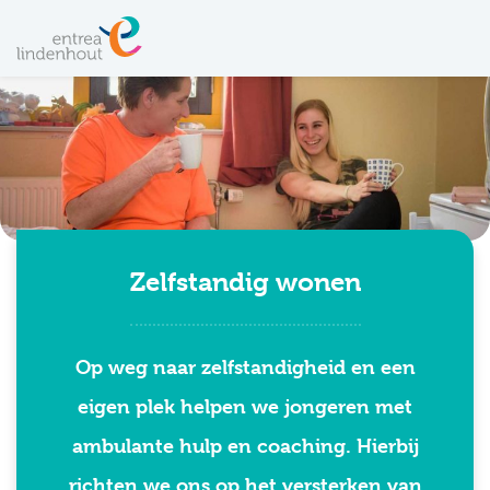
Zelfstandig wonen
Op weg naar zelfstandigheid en een
eigen plek helpen we jongeren met
ambulante hulp en coaching. Hierbij
richten we ons op het versterken van