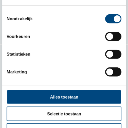
Samen voor kind en gezin
Toestemmingsselectie
Noodzakelijk
Volg ons
Voorkeuren
Statistieken
Contact
Marketing
Entrea Lindenhout
Heijenoordseweg 1
6813 GG Arnhem
Alles toestaan
Plan je route
Selectie toestaan
088 356 20 00