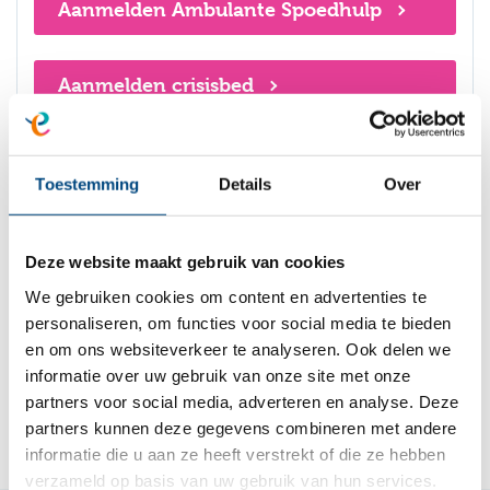
Aanmelden Ambulante Spoedhulp
Aanmelden crisisbed
Aanmelden verblijf
Toestemming
Details
Over
Aanmelden wonen gericht op
zelfstandigheid (WGOZ)
Deze website maakt gebruik van cookies
We gebruiken cookies om content en advertenties te
personaliseren, om functies voor social media te bieden
Aanmelden alle andere zorgvormen
en om ons websiteverkeer te analyseren. Ook delen we
informatie over uw gebruik van onze site met onze
partners voor social media, adverteren en analyse. Deze
partners kunnen deze gegevens combineren met andere
informatie die u aan ze heeft verstrekt of die ze hebben
verzameld op basis van uw gebruik van hun services.