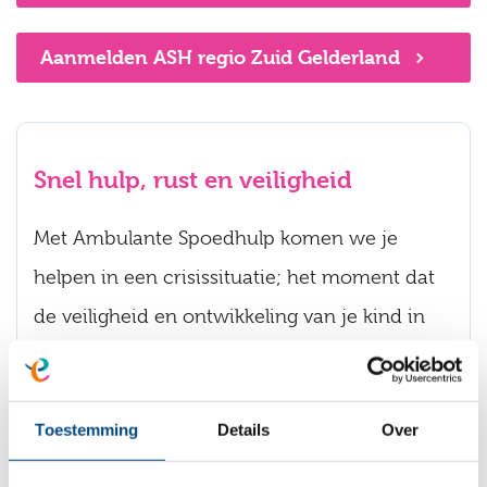
Aanmelden ASH regio Zuid Gelderland
Snel hulp, rust en veiligheid
Met Ambulante Spoedhulp komen we je
helpen in een crisissituatie; het moment dat
de veiligheid en ontwikkeling van je kind in
gevaar komt. Om wat voor reden dan ook.
Onze hulp is kort en krachtig en gericht op
Toestemming
Details
Over
actie. We doen er alles aan om een
uithuisplaatsing te voorkomen.