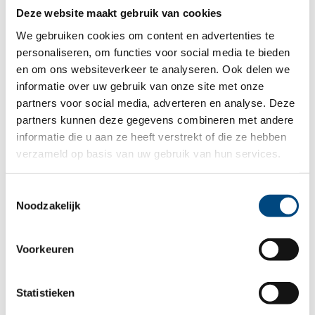
Deze website maakt gebruik van cookies
Een crisis is heftig, maar ook een kans om tot
We gebruiken cookies om content en advertenties te
personaliseren, om functies voor social media te bieden
verandering te komen. Wij herstellen samen
en om ons websiteverkeer te analyseren. Ook delen we
met de rust en veiligheid in je gezin en
informatie over uw gebruik van onze site met onze
partners voor social media, adverteren en analyse. Deze
komen met een advies. En als dat nodig is
partners kunnen deze gegevens combineren met andere
verwijzen we door naar vervolghulp.
informatie die u aan ze heeft verstrekt of die ze hebben
verzameld op basis van uw gebruik van hun services.
In plaats van Ambulante Spoedhulp kan soms
Toestemmingsselectie
Intensief kort ambulant (IKA)
worden ingezet.
Noodzakelijk
Voorkeuren
Folder Ambulante Spoedhulp
Statistieken