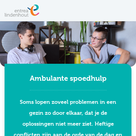
Ambulante spoedhulp
Soms lopen zoveel problemen in een
gezin zo door elkaar, dat je de
oplossingen niet meer ziet. Heftige
conflicten zijn aan de orde van de dag en