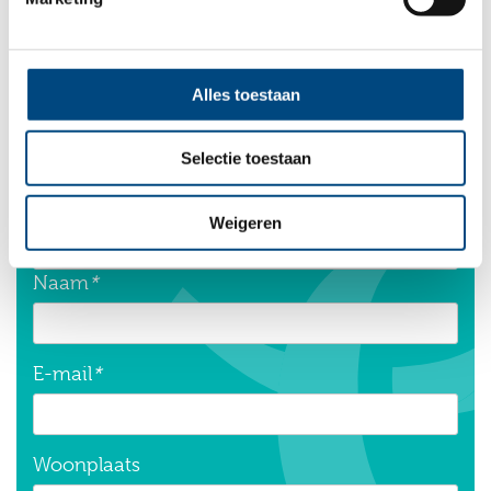
Ik heb een vraag
Alles toestaan
Leave this field blank
Selectie toestaan
Freeform Check
Weigeren
Naam
*
E-mail
*
Woonplaats