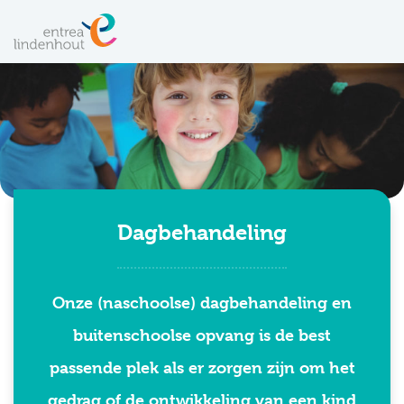
Dagbehandeling
Onze (naschoolse) dagbehandeling en
buitenschoolse opvang is de best
passende plek als er zorgen zijn om het
gedrag of de ontwikkeling van een kind