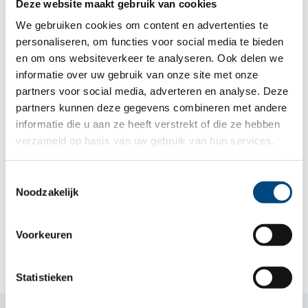
Deze website maakt gebruik van cookies
We gebruiken cookies om content en advertenties te
personaliseren, om functies voor social media te bieden
Voorst
en om ons websiteverkeer te analyseren. Ook delen we
Voorst, Bussloo, De Vecht, Klarenbeek (deels),
informatie over uw gebruik van onze site met onze
partners voor social media, adverteren en analyse. Deze
Nijbroek, Terwolde, Teuge, Twello, Wilp, Wilp-
partners kunnen deze gegevens combineren met andere
Achterhoek
informatie die u aan ze heeft verstrekt of die ze hebben
verzameld op basis van uw gebruik van hun services.
Zutphen
Toestemmingsselectie
Noodzakelijk
Zutphen, De Hoven, Warnsveld
Voorkeuren
Statistieken