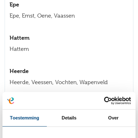
Epe
Epe, Emst, Oene, Vaassen
Hattem
Hattem
Heerde
Heerde, Veessen, Vochten, Wapenveld
Lochem
Lochem, Almen, Barchem, Eefde, Epse
Toestemming
Details
Over
(grotendeels) , Exel, Gorssel, Harfsen, Joppe,
Laren