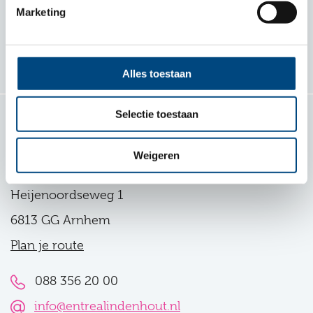
Marketing
Samen voor kind en gezin
Volg ons
Alles toestaan
Selectie toestaan
Contact
Weigeren
Entrea Lindenhout
Heijenoordseweg 1
6813 GG Arnhem
Plan je route
088 356 20 00
info@entrealindenhout.nl