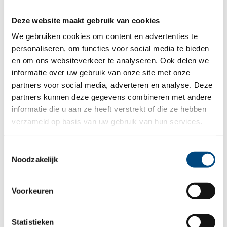
Deze website maakt gebruik van cookies
Profiel Bestuurder entrea lindenhout
We gebruiken cookies om content en advertenties te
personaliseren, om functies voor social media te bieden
en om ons websiteverkeer te analyseren. Ook delen we
Bent u de bestuurder naar wie we op zoek zijn?
informatie over uw gebruik van onze site met onze
partners voor social media, adverteren en analyse. Deze
Dan kunt u vóór 1 december 2022 uw CV en
partners kunnen deze gegevens combineren met andere
motivatie uploaden via
de website van Crown
informatie die u aan ze heeft verstrekt of die ze hebben
verzameld op basis van uw gebruik van hun services.
Gillmore
, t.a.v. Ellen van den Hoven. Voor meer
informatie kunt u met haar bellen: 033 28 58 700.
Toestemmingsselectie
Noodzakelijk
Meer nieuws
Voorkeuren
Statistieken