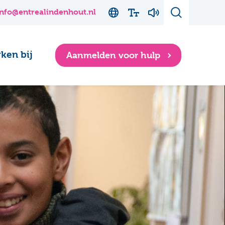
info@entrealindenhout.nl
ken bij
Aanmelden voor hulp