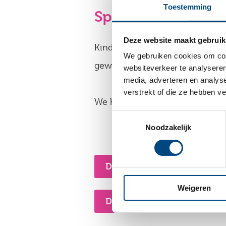
Toestemming
Speciaal onderwij
Deze website maakt gebruik
Kinderen horen in het regulier
We gebruiken cookies om cont
gewone basisschool kan bieden.
websiteverkeer te analyseren
media, adverteren en analys
verstrekt of die ze hebben v
We hebben 2 scholen met speci
Toestemmingsselectie
Noodzakelijk
De Berg
Weigeren
De Tapir