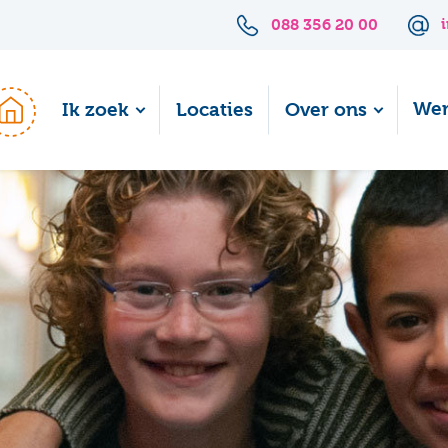
088 356 20 00
Wer
Ik zoek
Locaties
Over ons