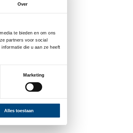
Over
ersteuning nodig dan hun
 media te bieden en om ons
Onderwijs.
ze partners voor social
nformatie die u aan ze heeft
ijmegen.
Marketing
Alles toestaan