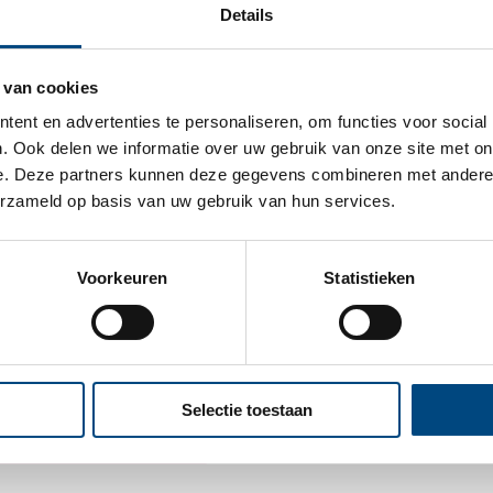
Details
s bij Entrea Lindenhout
 van cookies
e onderwijs, maar soms hebben zij tijdelijk meer ond
ent en advertenties te personaliseren, om functies voor social
 Deze kinderen kunnen terecht bij Stichting Entrea 
. Ook delen we informatie over uw gebruik van onze site met on
e. Deze partners kunnen deze gegevens combineren met andere i
erzameld op basis van uw gebruik van hun services.
aal onderwijs. De Berg in Ubbergen en De Tapir in N
Voorkeuren
Statistieken
Selectie toestaan