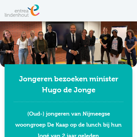
Jongeren bezoeken minister
Hugo de Jonge
(Oud-) jongeren van Nijmeegse
woongroep De Kaap op de lunch bij hun
logé van 2 jaar geleden