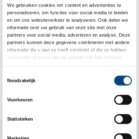
thuis kunnen zijn. Hij stelde zich net als bij
We gebruiken cookies om content en advertenties te
zijn bezoek aan ons heel open en kwetsbaar
personaliseren, om functies voor social media te bieden
en om ons websiteverkeer te analyseren. Ook delen we
op. Dat maakte het voor ons en de jongeren
informatie over uw gebruik van onze site met onze
weer een bijzondere ontmoeting!”
partners voor social media, adverteren en analyse. Deze
partners kunnen deze gegevens combineren met andere
informatie die u aan ze heeft verstrekt of die ze hebben
verzameld op basis van uw gebruik van hun services.
Toestemmingsselectie
Meer nieuws
Noodzakelijk
Voorkeuren
Statistieken
Samen voor kind en gezin
Marketing