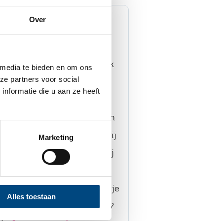
Over
e jongeren
ionals delen hun kennis. Ook
 media te bieden en om ons
ze partners voor social
erenraad van Entrea
nformatie die u aan ze heeft
ringsdeskundigen actief op
C en Hogeschool Arnhem en
e naam StreetTalk geven zij
Marketing
it de jeugdzorg vertellen zij
e zij de hulp ervaren en
n studenten in gesprek. Wil je
Alles toestaan
ij jouw school of opleiding?