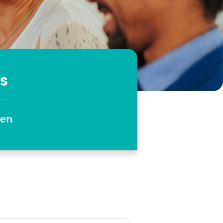
s
sen