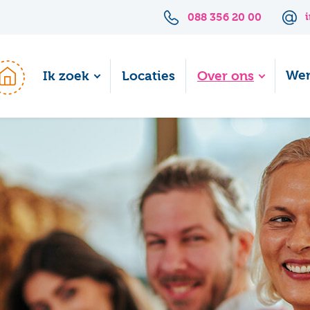
088 356 20 00
Wer
Ik zoek
Locaties
Over ons