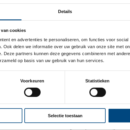
Details
lessen door ervaringsdeskundig
 van cookies
Niet alleen onze profess
ent en advertenties te personaliseren, om functies voor social
. Ook delen we informatie over uw gebruik van onze site met on
de jongeren uit de Jong
e. Deze partners kunnen deze gegevens combineren met andere i
Lindenhout zijn als erva
erzameld op basis van uw gebruik van hun services.
middelbare scholen, RO
Nijmegen (HAN). Onder d
Voorkeuren
Statistieken
gastlessen. Als jongeren u
over hun achtergrond, ho
gaan zij met leerlingen e
Selectie toestaan
ze ook eens uitnodigen b