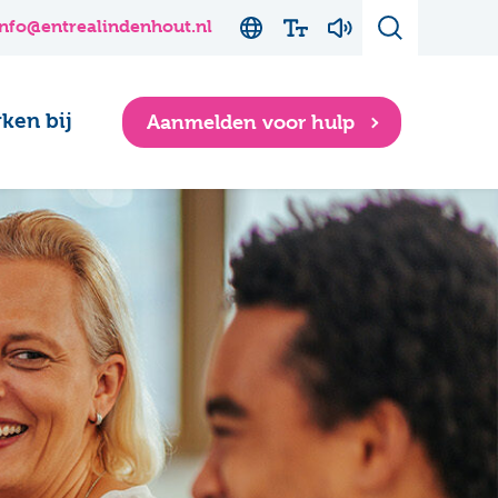
info@entrealindenhout.nl
ken bij
Aanmelden voor hulp