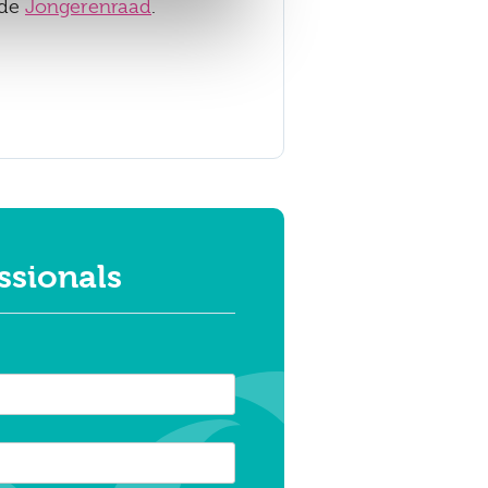
 de
Jongerenraad
.
ssionals