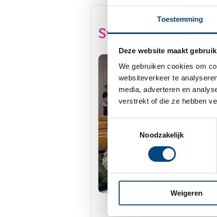
Toestemming
StreetTalk: gast
Deze website maakt gebruik
We gebruiken cookies om cont
websiteverkeer te analyseren
media, adverteren en analys
verstrekt of die ze hebben v
Toestemmingsselectie
Noodzakelijk
Weigeren