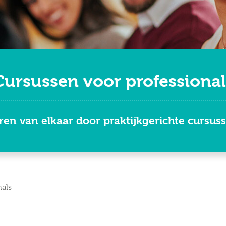
Cursussen voor professional
ren van elkaar door praktijkgerichte cursus
als