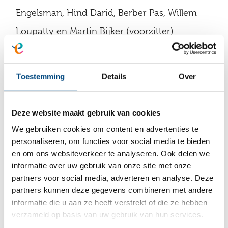
Engelsman, Hind Darid, Berber Pas, Willem
Loupatty en Martin Bijker (voorzitter).
Marjan Boertjes
vervult de rol van bestuurder
(Raad van Bestuur) van Entrea Lindenhout.
Toestemming
Details
Over
Hier vindt u
het overzicht van de onkosten
Deze website maakt gebruik van cookies
van de Raad van Bestuur
.
We gebruiken cookies om content en advertenties te
personaliseren, om functies voor social media te bieden
en om ons websiteverkeer te analyseren. Ook delen we
informatie over uw gebruik van onze site met onze
Toezichtsvisie Entrea Lindenhout
partners voor social media, adverteren en analyse. Deze
partners kunnen deze gegevens combineren met andere
informatie die u aan ze heeft verstrekt of die ze hebben
Beleid onkosten, geschenken en
verzameld op basis van uw gebruik van hun services.
uitnodigingen RvB