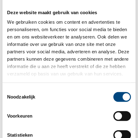
Deze website maakt gebruik van cookies
We gebruiken cookies om content en advertenties te
Soms lopen de problemen in een gezin zo
personaliseren, om functies voor social media te bieden
hoog op dat thuis wonen voor een kind echt
en om ons websiteverkeer te analyseren. Ook delen we
informatie over uw gebruik van onze site met onze
(even) niet meer gaat. Dan kunnen we hulp
partners voor social media, adverteren en analyse. Deze
bieden in de vorm van een Gezinshuis kort
partners kunnen deze gegevens combineren met andere
informatie die u aan ze heeft verstrekt of die ze hebben
verblijf; hier kunnen kinderen tijdens een
verzameld op basis van uw gebruik van hun services.
crisis voor een korte tijd worden opgevangen
Toestemmingsselectie
en logeren.
Noodzakelijk
Voorkeuren
Folder Gezinshuis kort verblijf
Statistieken