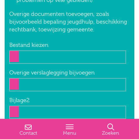
Overige documenten toevoegen, zoals
bijvoorbeeld bepaling jeugdhulp, beschikking
rechtbank, toewijzing gemeente.
Bestand kiezen
Overige verslaglegging bijvoegen
Bijlage2
Contact
Menu
Zoeken
Regio waar de cliënt woont
*