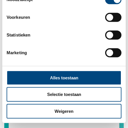
Verzenden
Voorkeuren
Statistieken
Leave this field blank
Marketing
Freeform Check
Alles toestaan
A. Gegevens aanmelder
Instantie die aanmeldt
*
Selectie toestaan
Weigeren
Naam aanmelder
*