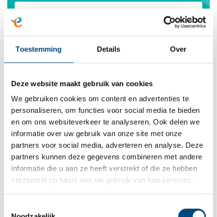
E-mailadres
*
Toestemming
Details
Over
Telefoonnummer
*
Deze website maakt gebruik van cookies
We gebruiken cookies om content en advertenties te
personaliseren, om functies voor social media te bieden
Ik heb interesse in deze functie
en om ons websiteverkeer te analyseren. Ook delen we
informatie over uw gebruik van onze site met onze
partners voor social media, adverteren en analyse. Deze
Ik heb het
privacybeleid
gelezen en ga
partners kunnen deze gegevens combineren met andere
akkoord.
informatie die u aan ze heeft verstrekt of die ze hebben
verzameld op basis van uw gebruik van hun services.
Privacybeleid
*
Velden met een * zijn verplicht
Toestemmingsselectie
Noodzakelijk