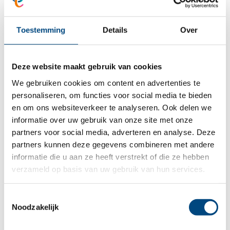
langer naar zo’n constructie en ook als gemeente
Toestemming
Details
Over
wilden we bestaande patronen doorbreken. We
vonden elkaar in de zoektocht om het anders
Deze website maakt gebruik van cookies
vorm te geven. Als gemeente stellen we ons dan
We gebruiken cookies om content en advertenties te
ook niet op als de opdrachtgever die bepaalt hoe
personaliseren, om functies voor social media te bieden
het moet, maar als gelijkwaardige
en om ons websiteverkeer te analyseren. Ook delen we
informatie over uw gebruik van onze site met onze
gesprekspartner van entrea lindenhout.’
partners voor social media, adverteren en analyse. Deze
partners kunnen deze gegevens combineren met andere
informatie die u aan ze heeft verstrekt of die ze hebben
‘Financieren op basis van
verzameld op basis van uw gebruik van hun services.
beschikbaarheid is best
Toestemmingsselectie
spannend’
Noodzakelijk