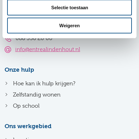
Heijenoordseweg 1
Selectie toestaan
6813 GG Arnhem
Plan je route
Weigeren
088 356 20 00
info@entrealindenhout.nl
Onze hulp
Hoe kan ik hulp krijgen?
Zelfstandig wonen
Op school
Ons werkgebied