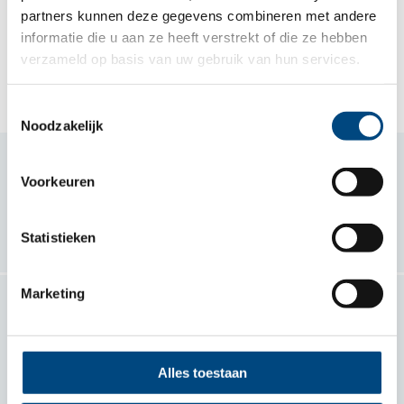
partners kunnen deze gegevens combineren met andere
informatie die u aan ze heeft verstrekt of die ze hebben
Jaarstukken Entrea Onderwijs 2021
verzameld op basis van uw gebruik van hun services.
Toestemmingsselectie
Noodzakelijk
Samen voor kind en gezin
Voorkeuren
Volg ons
Statistieken
Marketing
Contact
Entrea Lindenhout
Alles toestaan