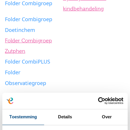
Folder Combigroep
kindbehandeling
Folder Combigroep
Doetinchem
Folder Combigroep
Zutphen
Folder CombiPLUS
Folder
Observatiegroep
Pleegzorg en gezinshuis
Therapie
Toestemming
Details
Over
Folder