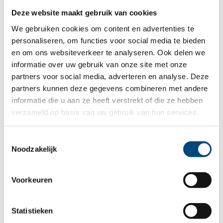
Gezinsgerichte
Deze website maakt gebruik van cookies
Folder Pleegzorg
Psychomotorische
We gebruiken cookies om content en advertenties te
personaliseren, om functies voor social media te bieden
therapie (GPMT)
en om ons websiteverkeer te analyseren. Ook delen we
informatie over uw gebruik van onze site met onze
Folder Wat is pleegzorg
Flyer Topdog
partners voor social media, adverteren en analyse. Deze
Folder Pleegouder worden
partners kunnen deze gegevens combineren met andere
informatie die u aan ze heeft verstrekt of die ze hebben
Folder
verzameld op basis van uw gebruik van hun services.
Multidimensionele
Folder Gezinshuis
Familietherapie
Toestemmingsselectie
Noodzakelijk
(MDFT)
Folder Gezinshuis kort
Voorkeuren
Flyer Theraplay
verblijf
Folder Speltherapie
Folder Mentorhuis
Statistieken