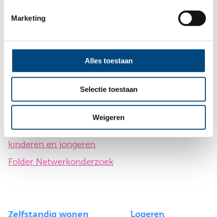
Folder
Folder Gezinshuis worden
Marketing
Systeemtherapie
Folder Perspectief
Folder
Onderzoekende
Alles toestaan
Traumastabilisatie
Gezinsbegeleiding
Selectie toestaan
Flyer Perspectief
Onderzoekende
Weigeren
Gezinsbegeleiding - voor
kinderen en jongeren
Folder Netwerkonderzoek
Zelfstandig wonen
Logeren